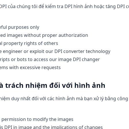
DPI của chúng tôi để kiểm tra DPI hình ảnh hoặc tăng DPI c
wful purposes only
ted images without proper authorization
al property rights of others
e engineer or exploit our DPI converter technology
ipts or bots to access our image DPI changer
ems with excessive requests
 trách nhiệm đối với hình ảnh
nhiệm duy nhất đối với các hình ảnh mà bạn xử lý bằng côn
 permission to modify the images
s DPI in image and the implications of changes