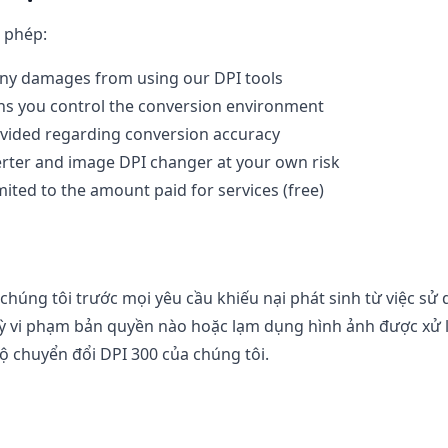
o phép:
 any damages from using our DPI tools
ns you control the conversion environment
vided regarding conversion accuracy
rter and image DPI changer at your own risk
imited to the amount paid for services (free)
chúng tôi trước mọi yêu cầu khiếu nại phát sinh từ việc sử
ỳ vi phạm bản quyền nào hoặc lạm dụng hình ảnh được xử l
ộ chuyển đổi DPI 300 của chúng tôi.