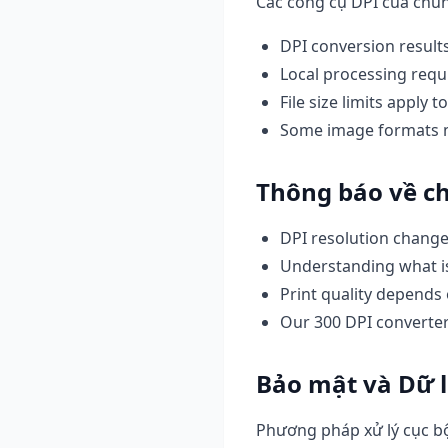
Các công cụ DPI của chún
DPI conversion result
Local processing requ
File size limits apply
Some image formats m
Thông báo về c
DPI resolution change
Understanding what is 
Print quality depends
Our 300 DPI converte
Bảo mật và Dữ l
Phương pháp xử lý cục b