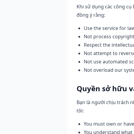
Khi sử dụng các công cụ 
đồng ý rằng:
Use the service for la
Not process copyrigh
Respect the intellectu
Not attempt to revers
Not use automated scr
Not overload our syst
Quyền sở hữu và
Bạn là người chịu trách 
tôi:
You must own or have
You understand what i