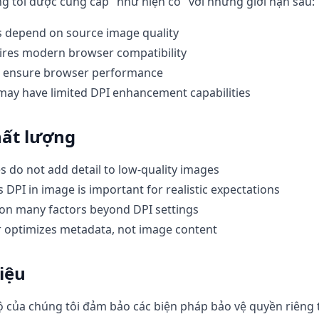
g tôi được cung cấp "như hiện có" với những giới hạn sau:
s depend on source image quality
ires modern browser compatibility
 to ensure browser performance
ay have limited DPI enhancement capabilities
hất lượng
s do not add detail to low-quality images
DPI in image is important for realistic expectations
 on many factors beyond DPI settings
r optimizes metadata, not image content
iệu
ộ của chúng tôi đảm bảo các biện pháp bảo vệ quyền riêng