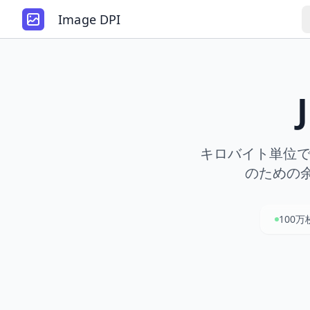
Image DPI
キロバイト単位で
のための余
100