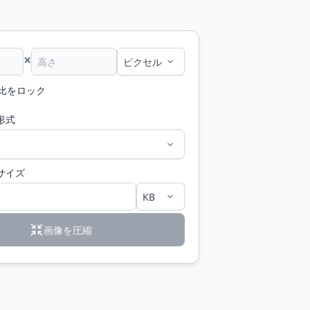
×
比をロック
形式
サイズ
画像を圧縮