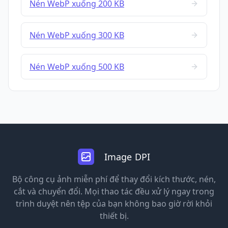
Nén WebP xuống 200 KB
Nén WebP xuống 300 KB
Nén WebP xuống 500 KB
Image DPI
Bộ công cụ ảnh miễn phí để thay đổi kích thước, nén,
cắt và chuyển đổi. Mọi thao tác đều xử lý ngay trong
trình duyệt nên tệp của bạn không bao giờ rời khỏi
thiết bị.