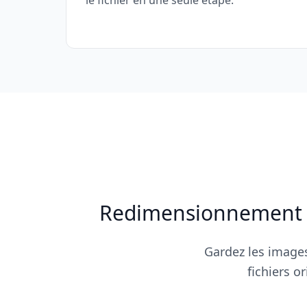
le fichier en une seule étape.
Redimensionnement à 
Gardez les images
fichiers o