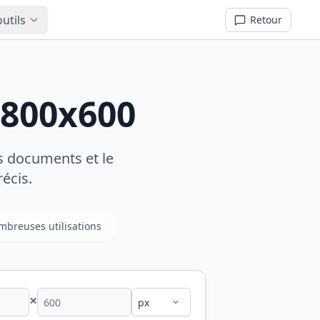
utils
Retour
 800x600
es documents et le
écis.
breuses utilisations
×