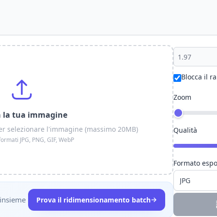
Blocca il r
Zoom
a la tua immagine
c per selezionare l'immagine (massimo 20MB)
Qualità
formati JPG, PNG, GIF, WebP
Formato espo
 insieme
→
Prova il ridimensionamento batch