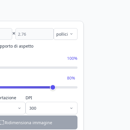
×
apporto di aspetto
100%
80%
rtazione
DPI
Ridimensiona immagine