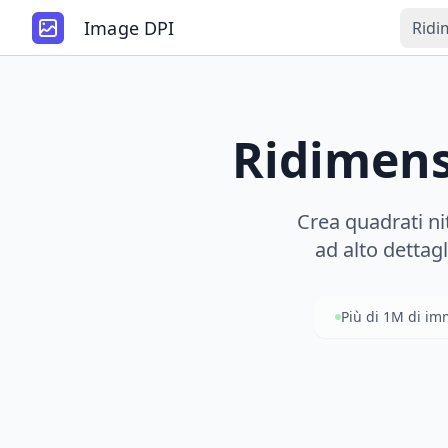
Image DPI
Ridi
Ridimens
Crea quadrati ni
ad alto dettag
Più di 1M di im