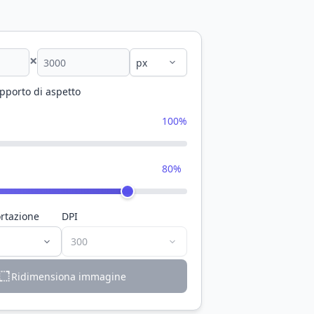
×
apporto di aspetto
100%
80%
rtazione
DPI
Ridimensiona immagine