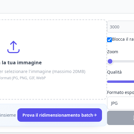
Blocca il r
Zoom
a la tua immagine
c per selezionare l'immagine (massimo 20MB)
Qualità
formati JPG, PNG, GIF, WebP
Formato espo
 insieme
→
Prova il ridimensionamento batch