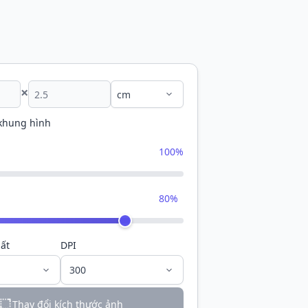
×
 khung hình
100%
80%
ất
DPI
Thay đổi kích thước ảnh