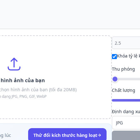
Khóa tỷ lệ
Thu phóng
n hình ảnh của bạn
chọn hình ảnh của bạn (tối đa 20MB)
Chất lượng
h dạng JPG, PNG, GIF, WebP
Định dạng xu
ng lúc
→
Thử đổi kích thước hàng loạt