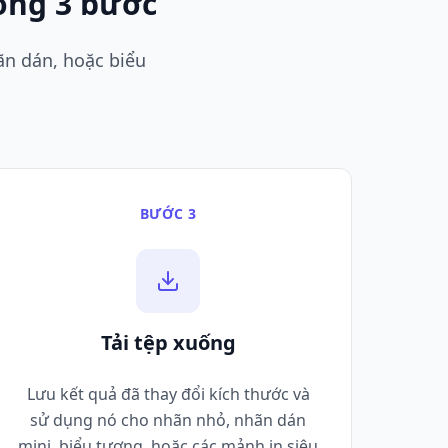
rong 3 bước
ãn dán, hoặc biểu
BƯỚC 3
Tải tệp xuống
Lưu kết quả đã thay đổi kích thước và
sử dụng nó cho nhãn nhỏ, nhãn dán
mini, biểu tượng, hoặc các mảnh in siêu