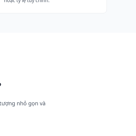
hoặc tỷ lệ tùy chỉnh.
?
 tượng nhỏ gọn và