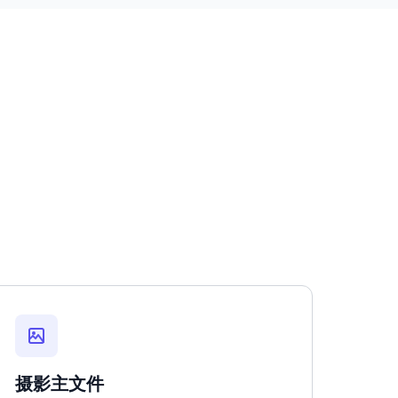
。
摄影主文件