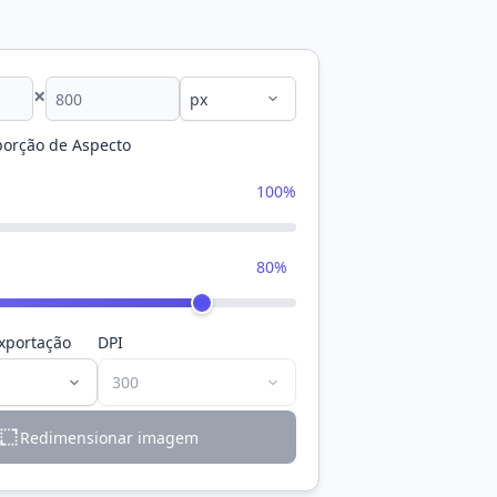
×
porção de Aspecto
100%
80%
xportação
DPI
Redimensionar imagem