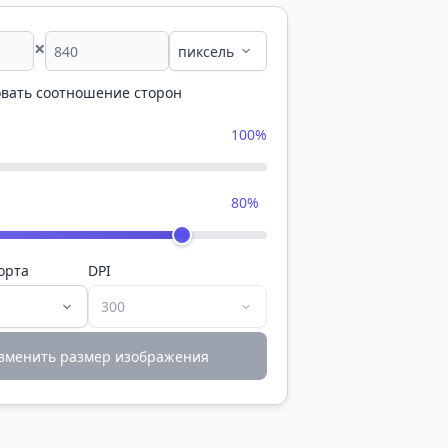
×
вать соотношение сторон
100%
80%
орта
DPI
зменить размер изображения