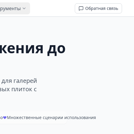
трументы
Обратная связь
жения до
 для галерей
вых плиток с
во
Множественные сценарии использования