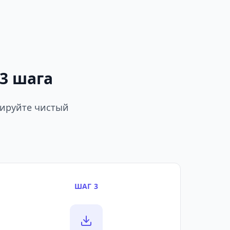
3 шага
тируйте чистый
ШАГ 3