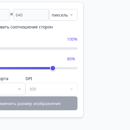
×
вать соотношение сторон
100%
80%
орта
DPI
зменить размер изображения