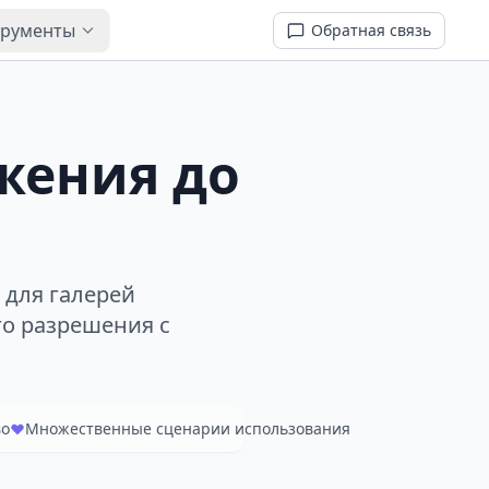
трументы
Обратная связь
жения до
 для галерей
го разрешения с
во
Множественные сценарии использования