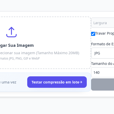
Travar Pro
Formato de E
egar Sua Imagem
 selecionar sua imagem (Tamanho Máximo 20MB)
rmatos JPG, PNG, GIF e WebP
Tamanho do A
e uma vez
→
Testar compressão em lote