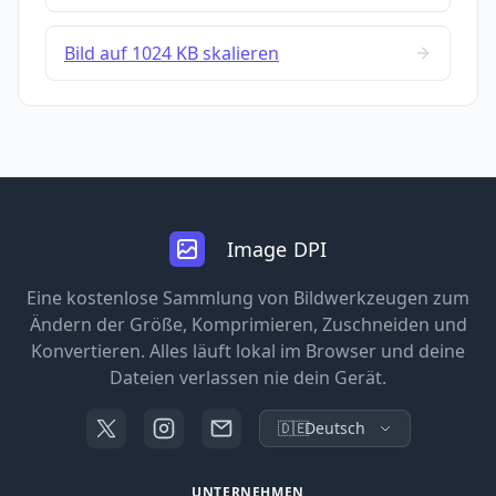
Bild auf 1024 KB skalieren
Image DPI
Eine kostenlose Sammlung von Bildwerkzeugen zum
Ändern der Größe, Komprimieren, Zuschneiden und
Konvertieren. Alles läuft lokal im Browser und deine
Dateien verlassen nie dein Gerät.
🇩🇪
Deutsch
UNTERNEHMEN