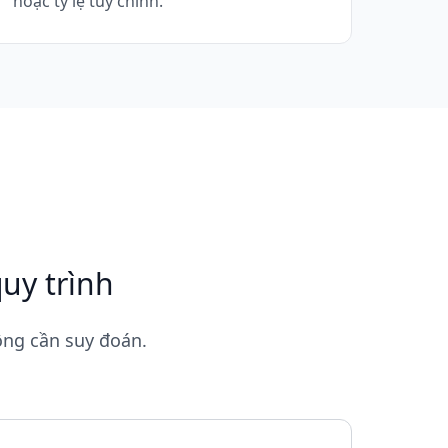
hoặc tỷ lệ tùy chỉnh.
uy trình
hông cần suy đoán.