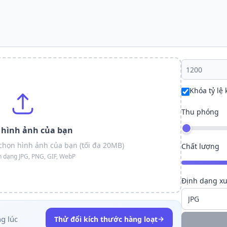
Khóa tỷ lệ
Thu phóng
n hình ảnh của bạn
chọn hình ảnh của bạn (tối đa 20MB)
Chất lượng
h dạng JPG, PNG, GIF, WebP
Định dạng xu
ng lúc
→
Thử đổi kích thước hàng loạt