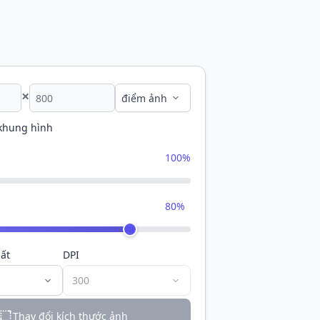
×
 khung hình
100%
80%
ất
DPI
Thay đổi kích thước ảnh