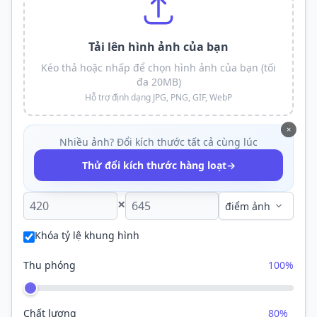
Tải lên hình ảnh của bạn
Kéo thả hoặc nhấp để chọn hình ảnh của bạn (tối
đa 20MB)
Hỗ trợ định dạng JPG, PNG, GIF, WebP
×
Nhiều ảnh? Đổi kích thước tất cả cùng lúc
→
Thử đổi kích thước hàng loạt
×
Khóa tỷ lệ khung hình
Thu phóng
100%
Chất lượng
80%