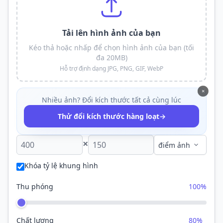
Tải lên hình ảnh của bạn
Kéo thả hoặc nhấp để chọn hình ảnh của bạn (tối
đa 20MB)
Hỗ trợ định dạng JPG, PNG, GIF, WebP
×
Nhiều ảnh? Đổi kích thước tất cả cùng lúc
→
Thử đổi kích thước hàng loạt
×
Khóa tỷ lệ khung hình
Thu phóng
100%
Chất lượng
80%