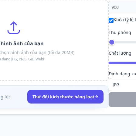
Khóa tỷ lệ
Thu phóng
n hình ảnh của bạn
chọn hình ảnh của bạn (tối đa 20MB)
Chất lượng
h dạng JPG, PNG, GIF, WebP
Định dạng xu
ng lúc
→
Thử đổi kích thước hàng loạt