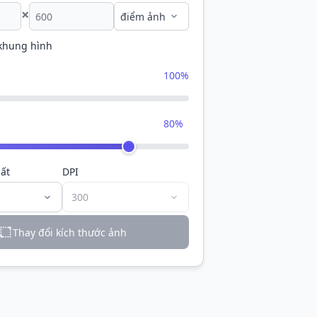
×
 khung hình
100%
80%
ất
DPI
Thay đổi kích thước ảnh