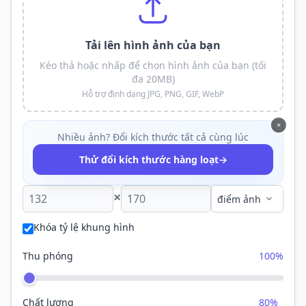
Tải lên hình ảnh của bạn
Kéo thả hoặc nhấp để chọn hình ảnh của bạn (tối
đa 20MB)
Hỗ trợ định dạng JPG, PNG, GIF, WebP
×
Nhiều ảnh? Đổi kích thước tất cả cùng lúc
→
Thử đổi kích thước hàng loạt
×
Khóa tỷ lệ khung hình
Thu phóng
100%
Chất lượng
80%