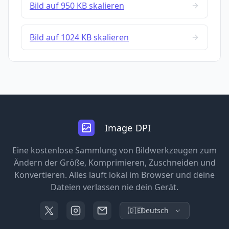
Bild auf 950 KB skalieren
Bild auf 1024 KB skalieren
Image DPI
Eine kostenlose Sammlung von Bildwerkzeugen zum
Ändern der Größe, Komprimieren, Zuschneiden und
Konvertieren. Alles läuft lokal im Browser und deine
Dateien verlassen nie dein Gerät.
🇩🇪
Deutsch