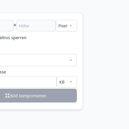
×
ältnis sperren
esse
Bild komprimieren