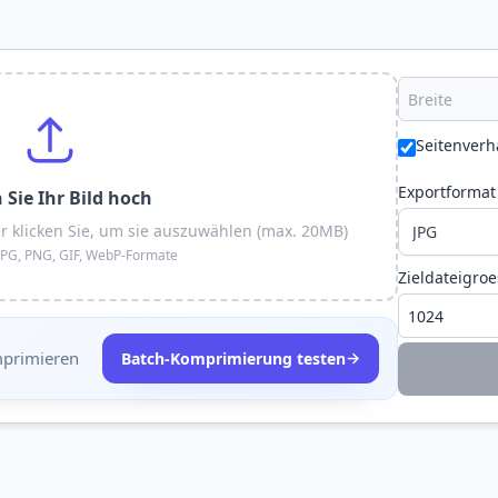
Seitenverh
Exportformat
 Sie Ihr Bild hoch
er klicken Sie, um sie auszuwählen (max. 20MB)
 JPG, PNG, GIF, WebP-Formate
Zieldateigro
mprimieren
→
Batch-Komprimierung testen