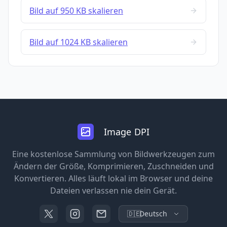
Bild auf 950 KB skalieren
Bild auf 1024 KB skalieren
Image DPI
Eine kostenlose Sammlung von Bildwerkzeugen zum
Ändern der Größe, Komprimieren, Zuschneiden und
Konvertieren. Alles läuft lokal im Browser und deine
Dateien verlassen nie dein Gerät.
🇩🇪
Deutsch